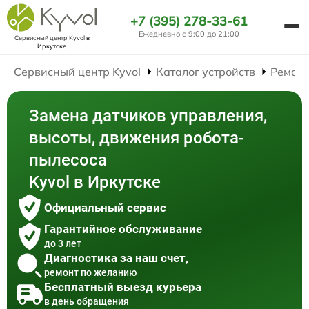
+7 (395) 278-33-61
Ежедневно с 9:00 до 21:00
Сервисный центр Kyvol
в
Иркутске
Сервисный центр Kyvol
Каталог устройств
Ремонт
Замена датчиков управления,
высоты, движения робота-
пылесоса
Kyvol в Иркутске
Официальный сервис
Гарантийное обслуживание
до 3 лет
Диагностика за наш счет,
ремонт по желанию
Бесплатный выезд курьера
в день обращения