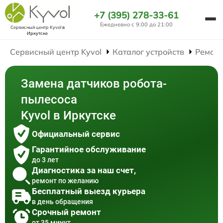
+7 (395) 278-33-61
Ежедневно с 9:00 до 21:00
Сервисный центр Kyvol
в
Иркутске
Сервисный центр Kyvol
Каталог устройств
Ремонт
Замена датчиков робота-
пылесоса
Kyvol в Иркутске
Официальный сервис
Гарантийное обслуживание
до 3 лет
Диагностика за наш счет,
ремонт по желанию
Бесплатный выезд курьера
в день обращения
Срочный ремонт
от 35 минут