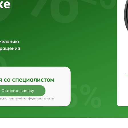
ке
 желанию
бращения
я со специалистом
Оставить заявку
есь c
политикой конфиденциальности