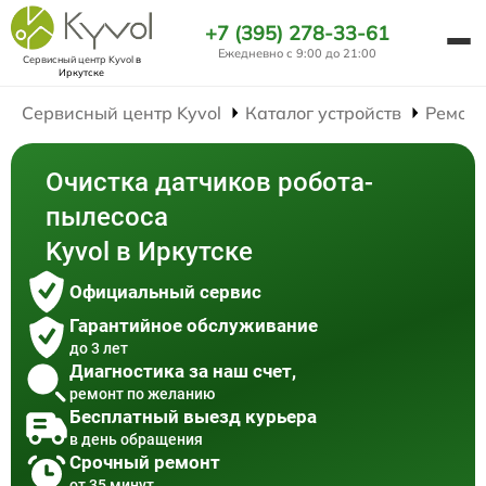
+7 (395) 278-33-61
Ежедневно с 9:00 до 21:00
Сервисный центр Kyvol
в
Иркутске
Сервисный центр Kyvol
Каталог устройств
Ремонт
Очистка датчиков робота-
пылесоса
Kyvol в Иркутске
Официальный сервис
Гарантийное обслуживание
до 3 лет
Диагностика за наш счет,
ремонт по желанию
Бесплатный выезд курьера
в день обращения
Срочный ремонт
от 35 минут