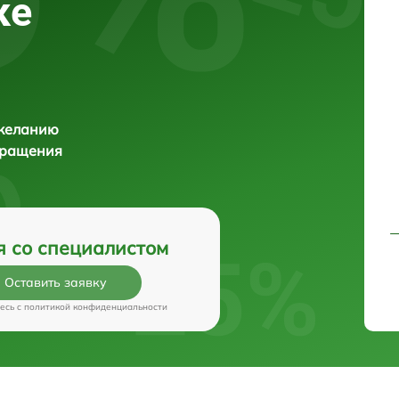
ке
 желанию
бращения
я со специалистом
Оставить заявку
есь c
политикой конфиденциальности