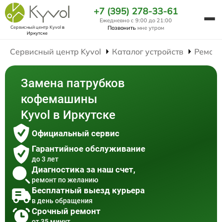
+7 (395) 278-33-61
Ежедневно с 9:00 до 21:00
Сервисный центр Kyvol
в
Позвонить
мне утром
Иркутске
Сервисный центр Kyvol
Каталог устройств
Ремон
Замена патрубков
кофемашины
Kyvol в Иркутске
Официальный сервис
Гарантийное обслуживание
до 3 лет
Диагностика за наш счет,
ремонт по желанию
Бесплатный выезд курьера
в день обращения
Срочный ремонт
от 35 минут