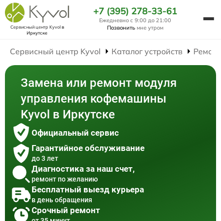
+7 (395) 278-33-61
Ежедневно с 9:00 до 21:00
Сервисный центр Kyvol
в
Позвонить
мне утром
Иркутске
Сервисный центр Kyvol
Каталог устройств
Ремон
Замена или ремонт модуля
управления кофемашины
Kyvol в Иркутске
Официальный сервис
Гарантийное обслуживание
до 3 лет
Диагностика за наш счет,
ремонт по желанию
Бесплатный выезд курьера
в день обращения
Срочный ремонт
от 35 минут