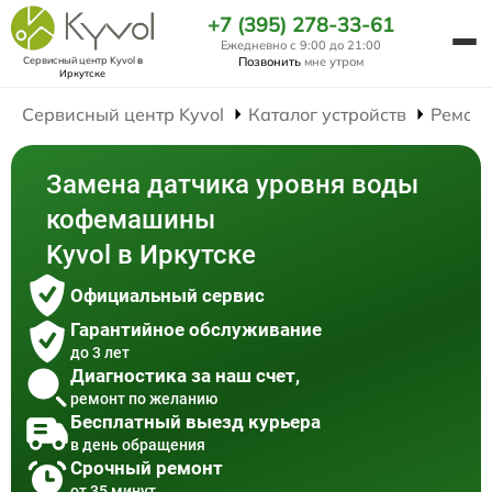
+7 (395) 278-33-61
Ежедневно с 9:00 до 21:00
Сервисный центр Kyvol
в
Позвонить
мне утром
Иркутске
Сервисный центр Kyvol
Каталог устройств
Ремон
Замена датчика уровня воды
кофемашины
Kyvol в Иркутске
Официальный сервис
Гарантийное обслуживание
до 3 лет
Диагностика за наш счет,
ремонт по желанию
Бесплатный выезд курьера
в день обращения
Срочный ремонт
от 35 минут