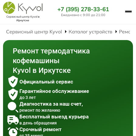
+7 (395) 278-33-61
Ежедневно с 9:00 до 21:00
Сервисный центр Kyvol
в
Иркутске
Сервисный центр Kyvol
Каталог устройств
Ремон
Ремонт термодатчика
кофемашины
Kyvol в Иркутске
Официальный сервис
Гарантийное обслуживание
до 3 лет
Диагностика за наш счет,
ремонт по желанию
Бесплатный выезд курьера
в день обращения
Срочный ремонт
от 35 минут