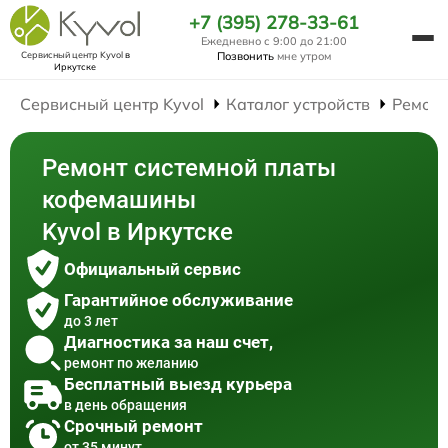
+7 (395) 278-33-61
Ежедневно с 9:00 до 21:00
Сервисный центр Kyvol
в
Позвонить
мне утром
Иркутске
Сервисный центр Kyvol
Каталог устройств
Ремон
Ремонт системной платы
кофемашины
Kyvol в Иркутске
Официальный сервис
Гарантийное обслуживание
до 3 лет
Диагностика за наш счет,
ремонт по желанию
Бесплатный выезд курьера
в день обращения
Срочный ремонт
от 35 минут