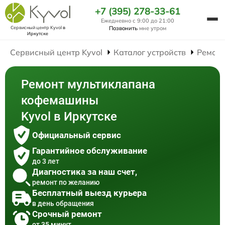
+7 (395) 278-33-61
Ежедневно с 9:00 до 21:00
Сервисный центр Kyvol
в
Позвонить
мне утром
Иркутске
Сервисный центр Kyvol
Каталог устройств
Ремон
Ремонт мультиклапана
кофемашины
Kyvol в Иркутске
Официальный сервис
Гарантийное обслуживание
до 3 лет
Диагностика за наш счет,
ремонт по желанию
Бесплатный выезд курьера
в день обращения
Срочный ремонт
от 35 минут