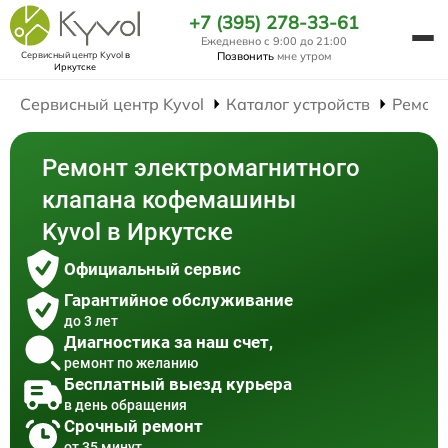
+7 (395) 278-33-61
Ежедневно с 9:00 до 21:00
Сервисный центр Kyvol
в
Позвонить
мне утром
Иркутске
Сервисный центр Kyvol
Каталог устройств
Ремон
Ремонт электромагнитного
клапана кофемашины
Kyvol в Иркутске
Официальный сервис
Гарантийное обслуживание
до 3 лет
Диагностика за наш счет,
ремонт по желанию
Бесплатный выезд курьера
в день обращения
Срочный ремонт
от 35 минут