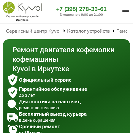
+7 (395) 278-33-61
Ежедневно с 9:00 до 21:00
Сервисный центр Kyvol
в
Иркутске
Сервисный центр Kyvol
Каталог устройств
Ремон
Ремонт двигателя кофемолки
кофемашины
Kyvol в Иркутске
Официальный сервис
Гарантийное обслуживание
до 3 лет
Диагностика за наш счет,
ремонт по желанию
Бесплатный выезд курьера
в день обращения
Срочный ремонт
от 35 минут