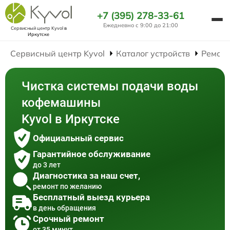
+7 (395) 278-33-61
Ежедневно с 9:00 до 21:00
Сервисный центр Kyvol
в
Иркутске
Сервисный центр Kyvol
Каталог устройств
Ремон
Чистка системы подачи воды
кофемашины
Kyvol в Иркутске
Официальный сервис
Гарантийное обслуживание
до 3 лет
Диагностика за наш счет,
ремонт по желанию
Бесплатный выезд курьера
в день обращения
Срочный ремонт
от 35 минут