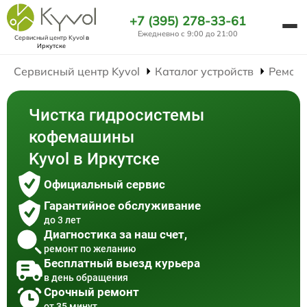
+7 (395) 278-33-61
Ежедневно с 9:00 до 21:00
Сервисный центр Kyvol
в
Иркутске
Сервисный центр Kyvol
Каталог устройств
Ремон
Чистка гидросистемы
кофемашины
Kyvol в Иркутске
Официальный сервис
Гарантийное обслуживание
до 3 лет
Диагностика за наш счет,
ремонт по желанию
Бесплатный выезд курьера
в день обращения
Срочный ремонт
от 35 минут